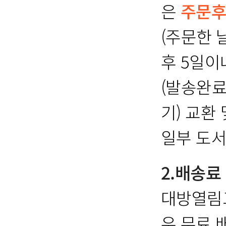
은
주문후
(주문한 
후 5일이
(발송완료
기) 교환
일부 도서
2.배송료
대방열림고
우 무료 