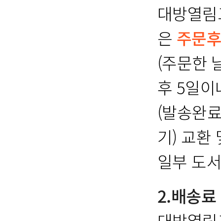
대방열림고
은
주문후
(주문한 
후 5일이
(발송완료
기) 교환
일부 도서
2.배송료
대방열림고