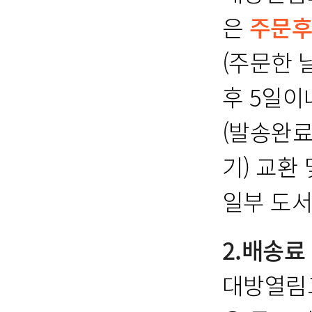
은
주문후
(주문한 
후 5일이
(발송완료
기) 교환
일부 도서
2.배송료
대방열림고