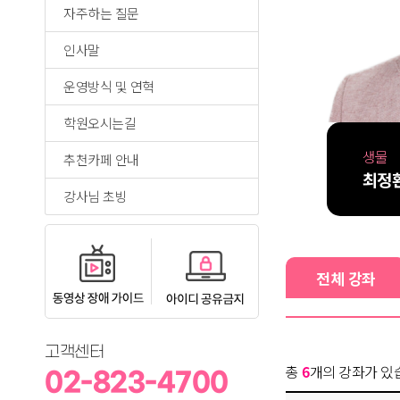
자주하는 질문
인사말
운영방식 및 연혁
학원오시는길
생물
추천카페 안내
최정
강사님 초빙
전체 강좌
고객센터
총
6
개의 강좌가 있
02-823-4700