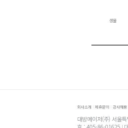
생물
회사소개
제휴문의
강사채용
|
|
대방메이저(주) 서울특
호 : 405-86-01625
대